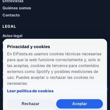
Entrevistas
Quiénes somos
Contacto
LEGAL
Aviso legal
Política de privacidad
Privacidad y cookies
Política de cookies
En ElFiesta.es usamos cookies técnicas necesarias
para que la web funcione correctamente y, solo si
COLABORA
las aceptas, cookies de terceros para contenidos
¿Eres artista, manager, sello o promotor? Envíanos tus
externos como Spotify y posibles mediciones de
novedades, galas, entrevistas o propuestas musicales.
uso. Puedes aceptar o rechazar las cookies no
necesarias.
Enviar propuesta
Leer política de cookies
Rechazar
Aceptar
© 2026 ElFiesta.es
Noticias · Galas · Entrevistas · Música