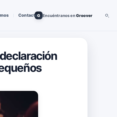
omos
Contacto
G
Encuéntranos en
Groover
 declaración
 pequeños