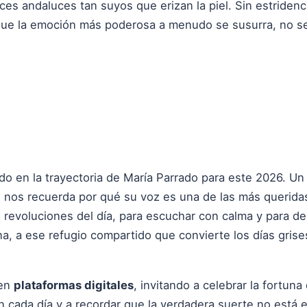
ces andaluces tan suyos que erizan la piel. Sin estridenci
que la emoción más poderosa a menudo se susurra, no se 
ndo en la trayectoria de María Parrado para este 2026. Un 
nos recuerda por qué su voz es una de las más queridas
s revoluciones del día, para escuchar con calma y para d
a, a ese refugio compartido que convierte los días grises
.
 en
plataformas digitales
, invitando a celebrar la fortun
 cada día y a recordar que la verdadera suerte no está 