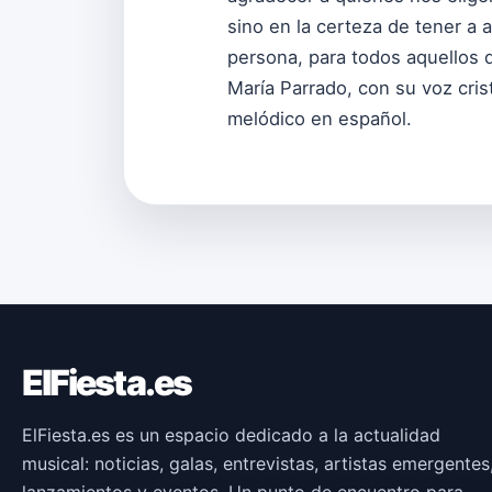
sino en la certeza de tener a 
persona, para todos aquellos 
María Parrado, con su voz cris
melódico en español.
ElFiesta.es
ElFiesta.es es un espacio dedicado a la actualidad
musical: noticias, galas, entrevistas, artistas emergentes
lanzamientos y eventos. Un punto de encuentro para