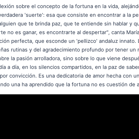
lexión sobre el concepto de la fortuna en la vida, alejánd
a verdadera 'suerte': esa que consiste en encontrar a la p
alguien que te brinda paz, que te entiende sin hablar y q
e no es ganar, es encontrarte al despertar", canta Marí
ación perfecta, que esconde un 'pellizco' andaluz innato. 
eñas rutinas y del agradecimiento profundo por tener un
obre la pasión arrolladora, sino sobre lo que viene despu
ía a día, en los silencios compartidos, en la paz de sabe
o por convicción. Es una dedicatoria de amor hecha con u
do una ha aprendido que la fortuna no es cuestión de a