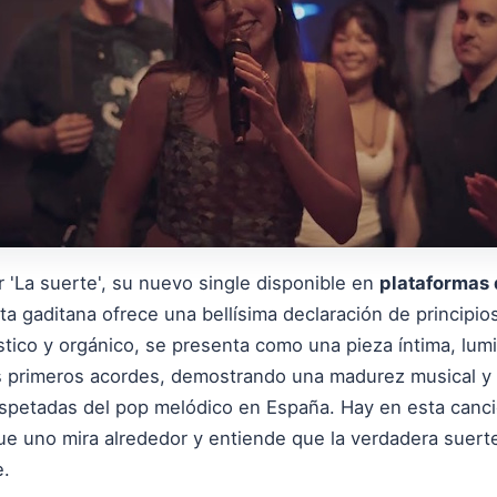
 'La suerte', su nuevo single disponible en
plataformas 
sta gaditana ofrece una bellísima declaración de principi
tico y orgánico, se presenta como una pieza íntima, lum
 primeros acordes, demostrando una madurez musical y p
petadas del pop melódico en España. Hay en esta canció
 uno mira alrededor y entiende que la verdadera suerte 
e.