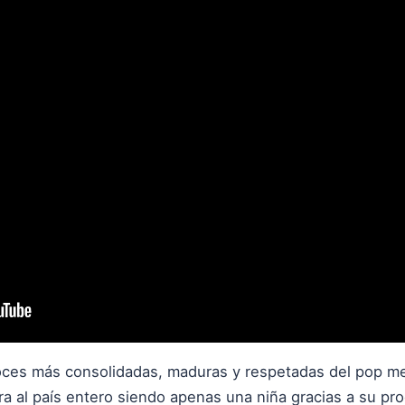
oces más consolidadas, maduras y respetadas del pop mel
 al país entero siendo apenas una niña gracias a su prodi