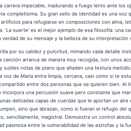
a carrera impecable, madurando a fuego lento ante los oj
ete completísima. Su gran sello de identidad es una voz 
 artificios para refugiarse en composiciones con alma, le
a. 'La suerte' es el mejor ejemplo de esa filosofía: una 
 verdad de su mensaje y la belleza de su interpretación
illa por su calidez y pulcritud, mimando cada detalle in
La canción arranca de manera muy recogida, con unos aco
 y sutiles notas de piano que añaden una textura melódi
La voz de María entra limpia, cercana, casi como si te est
compartido entre dos personas que se quieren bien. Al lleg
e incorpora una percusión suave pero constante que marc
unas delicadas capas de cuerdas que le aportan un aire c
umpen, sino que abrazan, como si fueran el refugio del qu
es, sencillamente, magistral. Demuestra un control absolu
 pasmosa entre la vulnerabilidad de las estrofas y la fuer