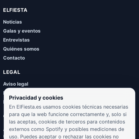
ELFIESTA
Noticias
Galas y eventos
Entrevistas
Quiénes somos
Contacto
LEGAL
Aviso legal
Política de privacidad
Privacidad y cookies
Política de cookies
En ElFiesta.es usamos cookies técnicas necesarias
para que la web funcione correctamente y, solo si
COLABORA
las aceptas, cookies de terceros para contenidos
¿Eres artista, manager, sello o promotor? Envíanos tus
externos como Spotify y posibles mediciones de
novedades, galas, entrevistas o propuestas musicales.
uso. Puedes aceptar o rechazar las cookies no