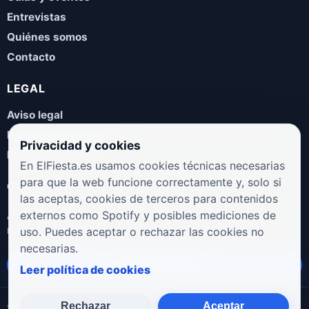
Entrevistas
Quiénes somos
Contacto
LEGAL
Aviso legal
Política de privacidad
Privacidad y cookies
Política de cookies
En ElFiesta.es usamos cookies técnicas necesarias
para que la web funcione correctamente y, solo si
COLABORA
las aceptas, cookies de terceros para contenidos
¿Eres artista, manager, sello o promotor? Envíanos tus
externos como Spotify y posibles mediciones de
novedades, galas, entrevistas o propuestas musicales.
uso. Puedes aceptar o rechazar las cookies no
necesarias.
Enviar propuesta
Leer política de cookies
Rechazar
Aceptar
© 2026 ElFiesta.es
Noticias · Galas · Entrevistas · Música