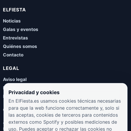
ELFIESTA
Noticias
Galas y eventos
Entrevistas
Quiénes somos
Contacto
LEGAL
Aviso legal
Política de privacidad
Privacidad y cookies
Política de cookies
En ElFiesta.es usamos cookies técnicas necesarias
para que la web funcione correctamente y, solo si
COLABORA
las aceptas, cookies de terceros para contenidos
¿Eres artista, manager, sello o promotor? Envíanos tus
externos como Spotify y posibles mediciones de
novedades, galas, entrevistas o propuestas musicales.
uso. Puedes aceptar o rechazar las cookies no