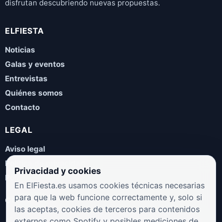
disfrutan descubriendo nuevas propuestas.
ELFIESTA
Noticias
Galas y eventos
Entrevistas
Quiénes somos
Contacto
LEGAL
Aviso legal
Política de privacidad
Privacidad y cookies
Política de cookies
En ElFiesta.es usamos cookies técnicas necesarias
para que la web funcione correctamente y, solo si
COLABORA
las aceptas, cookies de terceros para contenidos
¿Eres artista, manager, sello o promotor? Envíanos tus
externos como Spotify y posibles mediciones de