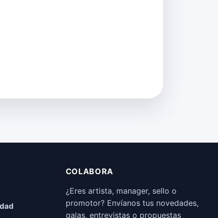
COLABORA
¿Eres artista, manager, sello o
promotor? Envíanos tus novedades,
idad
galas, entrevistas o propuestas