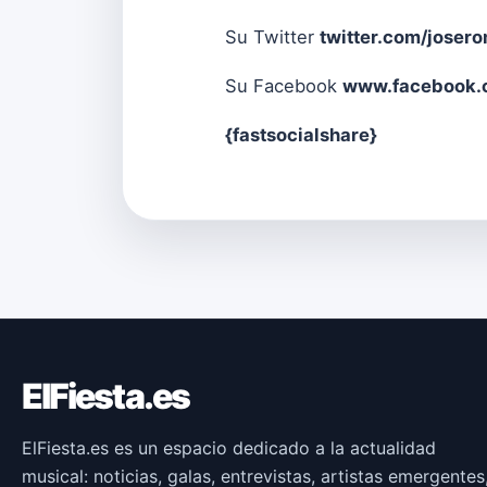
Su Twitter
twitter.com/joser
Su Facebook
www.facebook.c
{fastsocialshare}
ElFiesta.es
ElFiesta.es es un espacio dedicado a la actualidad
musical: noticias, galas, entrevistas, artistas emergentes