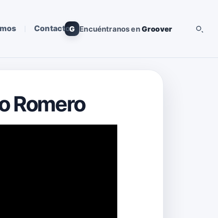
omos
Contacto
G
Encuéntranos en
Groover
ito Romero