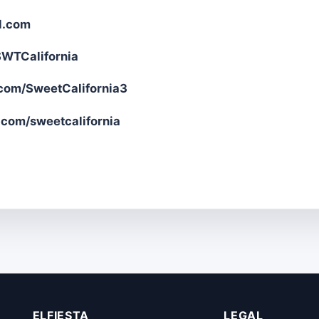
al.com
SWTCalifornia
om/SweetCalifornia3
com/sweetcalifornia
ELFIESTA
LEGAL