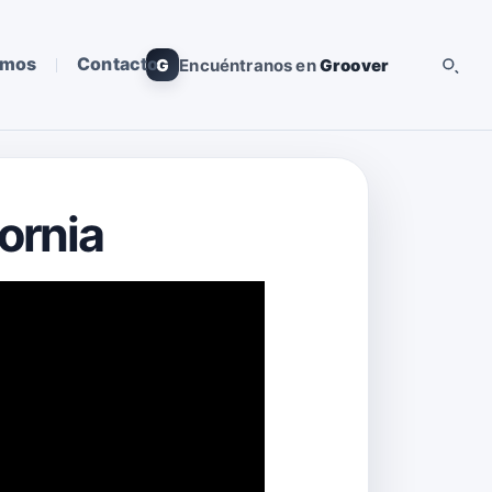
omos
Contacto
G
Encuéntranos en
Groover
fornia