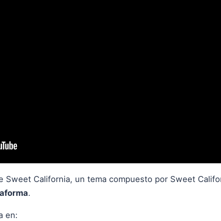
de Sweet California, un tema compuesto por Sweet Calif
taforma
.
a en: