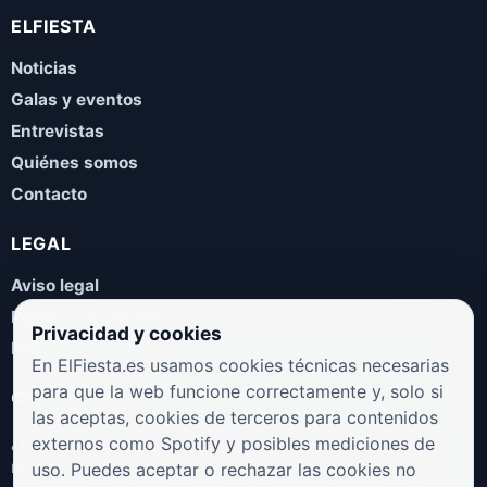
ELFIESTA
Noticias
Galas y eventos
Entrevistas
Quiénes somos
Contacto
LEGAL
Aviso legal
Política de privacidad
Privacidad y cookies
Política de cookies
En ElFiesta.es usamos cookies técnicas necesarias
para que la web funcione correctamente y, solo si
COLABORA
las aceptas, cookies de terceros para contenidos
¿Eres artista, manager, sello o promotor? Envíanos tus
externos como Spotify y posibles mediciones de
novedades, galas, entrevistas o propuestas musicales.
uso. Puedes aceptar o rechazar las cookies no