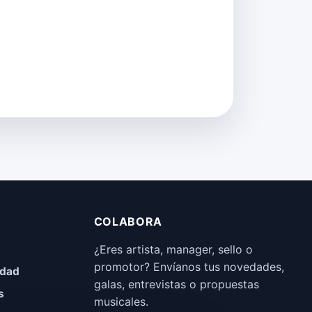
COLABORA
¿Eres artista, manager, sello o
promotor? Envíanos tus novedades,
idad
galas, entrevistas o propuestas
s
musicales.