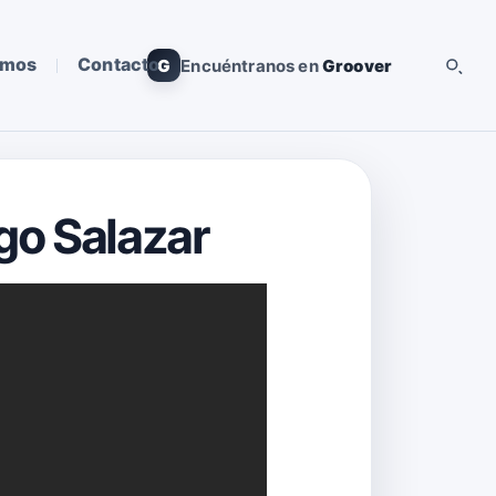
omos
Contacto
G
Encuéntranos en
Groover
ugo Salazar