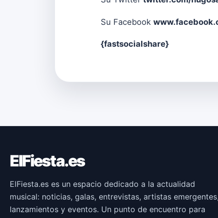
Su Facebook
www.facebook.c
{fastsocialshare}
ElFiesta.es
ElFiesta.es es un espacio dedicado a la actualidad
musical: noticias, galas, entrevistas, artistas emergentes
lanzamientos y eventos. Un punto de encuentro para