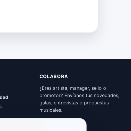
COLABORA
¿Eres artista, manager, sello o
promotor? Envíanos tus novedades,
idad
galas, entrevistas o propuestas
s
musicales.
Enviar propuesta