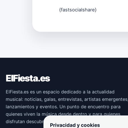
{fastsocialshare}
ElFiesta.es
ElFiesta.es es un espacio dedicado a la actualidad
musical: noticias, galas, entrevistas, artistas emergentes
lanzamientos y eventos. Un punto de encuentro para
quienes viven la música desde dentro y para quienes
disfrutan descubriendo nuevas propuestas.
Privacidad y cookies