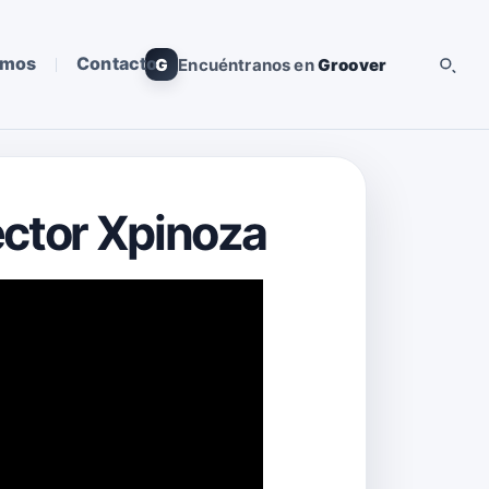
omos
Contacto
G
Encuéntranos en
Groover
éctor Xpinoza