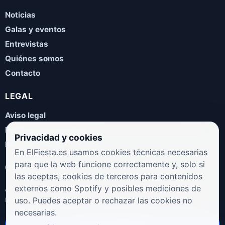
Noticias
Galas y eventos
Entrevistas
Quiénes somos
Contacto
LEGAL
Aviso legal
Política de privacidad
Privacidad y cookies
Política de cookies
En ElFiesta.es usamos cookies técnicas necesarias
para que la web funcione correctamente y, solo si
COLABORA
las aceptas, cookies de terceros para contenidos
¿Eres artista, manager, sello o promotor? Envíanos tus
externos como Spotify y posibles mediciones de
novedades, galas, entrevistas o propuestas musicales.
uso. Puedes aceptar o rechazar las cookies no
necesarias.
Enviar propuesta