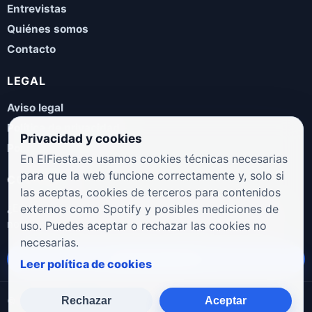
Entrevistas
Quiénes somos
Contacto
LEGAL
Aviso legal
Política de privacidad
Privacidad y cookies
Política de cookies
En ElFiesta.es usamos cookies técnicas necesarias
para que la web funcione correctamente y, solo si
COLABORA
las aceptas, cookies de terceros para contenidos
¿Eres artista, manager, sello o promotor? Envíanos tus
externos como Spotify y posibles mediciones de
novedades, galas, entrevistas o propuestas musicales.
uso. Puedes aceptar o rechazar las cookies no
necesarias.
Enviar propuesta
Leer política de cookies
Rechazar
Aceptar
© 2026 ElFiesta.es
Noticias · Galas · Entrevistas · Música