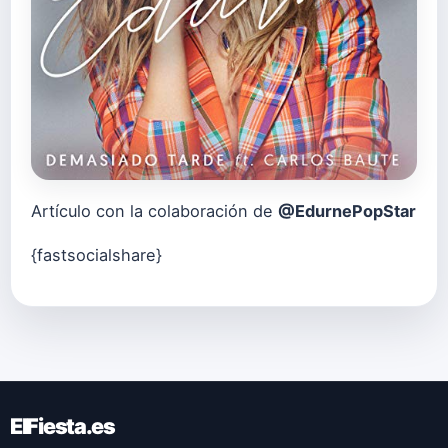
Artículo con la colaboración de
@EdurnePopStar
{fastsocialshare}
ElFiesta.es