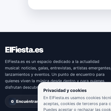
ElFiesta.es
ElFiesta.es es un espacio dedicado a la actualidad
musical: noticias, galas, entrevistas, artistas emergentes
lanzamientos y eventos. Un punto de encuentro para
quienes viven la música desde dentro y para quienes
disfrutan descubriendo nuevas propuestas.
Privacidad y cookies
En ElFiesta.es usamos cookies técni
Encuéntranos en
Groover
G
aceptas, cookies de terceros para 
Puedes aceptar o rechazar las cook