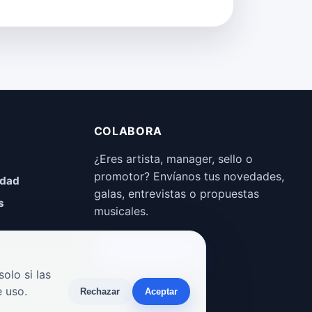
COLABORA
¿Eres artista, manager, sello o
promotor? Envíanos tus novedades,
idad
galas, entrevistas o propuestas
s
musicales.
Enviar propuesta
olo si las
 uso.
Rechazar
Aceptar