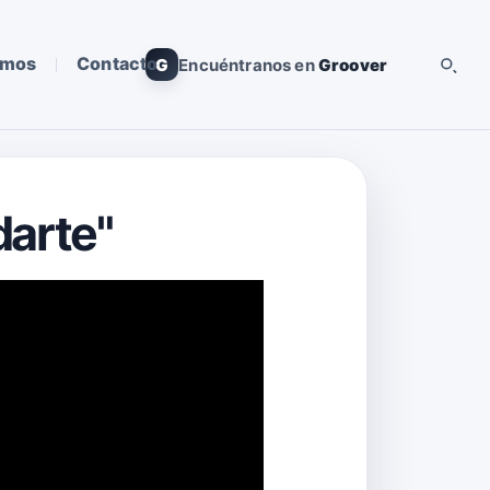
omos
Contacto
G
Encuéntranos en
Groover
darte"