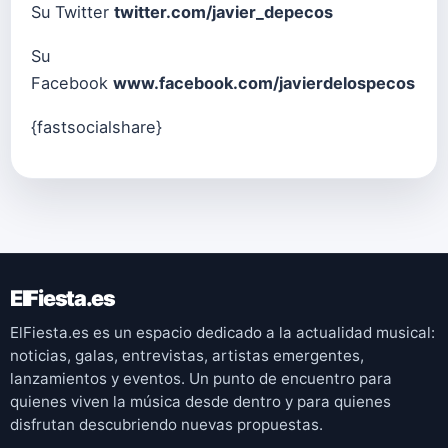
Su Twitter
twitter.com/javier_depecos
Su
Facebook
www.facebook.com/javierdelospecos
{fastsocialshare}
ElFiesta.es
ElFiesta.es es un espacio dedicado a la actualidad musical:
noticias, galas, entrevistas, artistas emergentes,
lanzamientos y eventos. Un punto de encuentro para
quienes viven la música desde dentro y para quienes
disfrutan descubriendo nuevas propuestas.