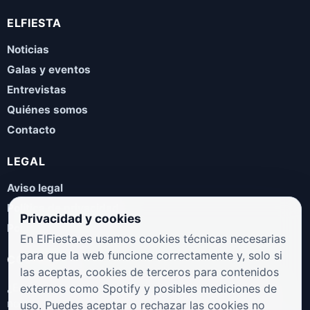
ELFIESTA
Noticias
Galas y eventos
Entrevistas
Quiénes somos
Contacto
LEGAL
Aviso legal
Política de privacidad
Privacidad y cookies
Política de cookies
En ElFiesta.es usamos cookies técnicas necesarias
para que la web funcione correctamente y, solo si
COLABORA
las aceptas, cookies de terceros para contenidos
¿Eres artista, manager, sello o promotor? Envíanos tus
externos como Spotify y posibles mediciones de
novedades, galas, entrevistas o propuestas musicales.
uso. Puedes aceptar o rechazar las cookies no