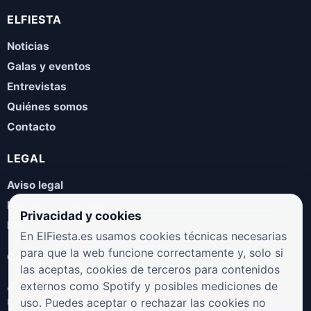
ELFIESTA
Noticias
Galas y eventos
Entrevistas
Quiénes somos
Contacto
LEGAL
Aviso legal
Política de privacidad
Privacidad y cookies
Política de cookies
En ElFiesta.es usamos cookies técnicas necesarias
para que la web funcione correctamente y, solo si
COLABORA
las aceptas, cookies de terceros para contenidos
¿Eres artista, manager, sello o promotor? Envíanos tus
externos como Spotify y posibles mediciones de
novedades, galas, entrevistas o propuestas musicales.
uso. Puedes aceptar o rechazar las cookies no