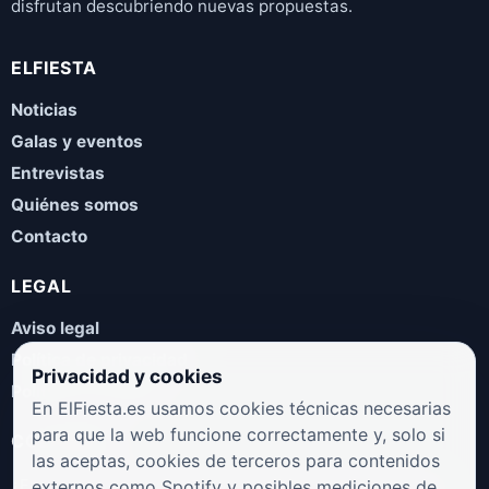
disfrutan descubriendo nuevas propuestas.
ELFIESTA
Noticias
Galas y eventos
Entrevistas
Quiénes somos
Contacto
LEGAL
Aviso legal
Política de privacidad
Privacidad y cookies
Política de cookies
En ElFiesta.es usamos cookies técnicas necesarias
para que la web funcione correctamente y, solo si
COLABORA
las aceptas, cookies de terceros para contenidos
¿Eres artista, manager, sello o promotor? Envíanos tus
externos como Spotify y posibles mediciones de