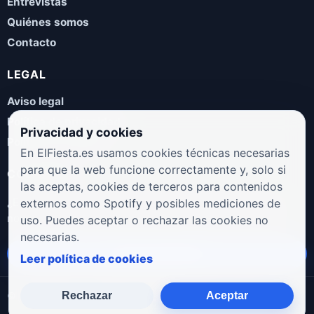
Entrevistas
Quiénes somos
Contacto
LEGAL
Aviso legal
Política de privacidad
Privacidad y cookies
Política de cookies
En ElFiesta.es usamos cookies técnicas necesarias
para que la web funcione correctamente y, solo si
COLABORA
las aceptas, cookies de terceros para contenidos
¿Eres artista, manager, sello o promotor? Envíanos tus
externos como Spotify y posibles mediciones de
novedades, galas, entrevistas o propuestas musicales.
uso. Puedes aceptar o rechazar las cookies no
necesarias.
Enviar propuesta
Leer política de cookies
Rechazar
Aceptar
© 2026 ElFiesta.es
Noticias · Galas · Entrevistas · Música