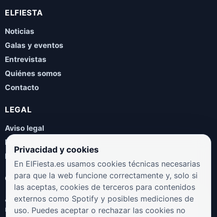
ELFIESTA
Noticias
Galas y eventos
Entrevistas
Quiénes somos
Contacto
LEGAL
Aviso legal
Política de privacidad
Privacidad y cookies
Política de cookies
En ElFiesta.es usamos cookies técnicas necesarias
para que la web funcione correctamente y, solo si
COLABORA
las aceptas, cookies de terceros para contenidos
¿Eres artista, manager, sello o promotor? Envíanos tus
externos como Spotify y posibles mediciones de
novedades, galas, entrevistas o propuestas musicales.
uso. Puedes aceptar o rechazar las cookies no