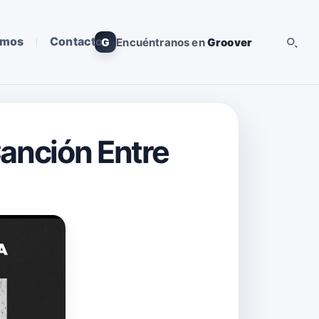
omos
Contacto
G
Encuéntranos en
Groover
Canción Entre