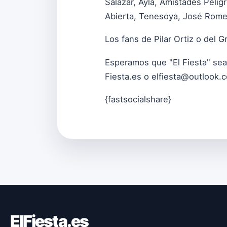
Salazar, Ayla, Amistades Pelig
Abierta, Tenesoya, José Romer
Los fans de Pilar Ortiz o del 
Esperamos que "El Fiesta" sea
Fiesta.es o
elfiesta@outlook.
{fastsocialshare}
ElFiesta.es