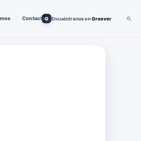
omos
Contacto
G
Encuéntranos en
Groover