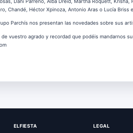
rosas, Dani Parreño, Alba Dreid, Martha Roquett, Krisha, 
o, Chandé, Héctor Xpinoza, Antonio Aras o Lucía Briss e
Grupo Parchís nos presentan las novedades sobre sus arti
 de vuestro agrado y recordad que podéis mandarnos sug
com
ELFIESTA
LEGAL