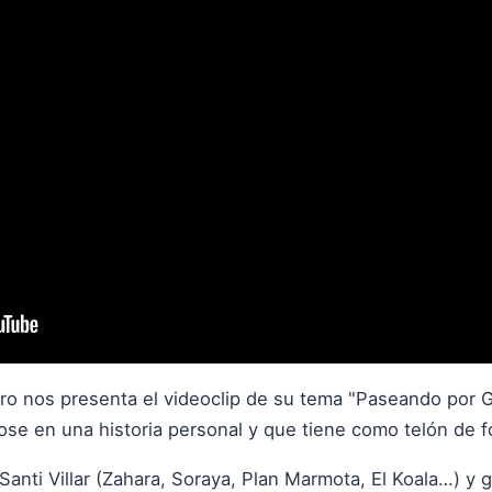
uero nos presenta el videoclip de su tema "Paseando por 
e en una historia personal y que tiene como telón de f
Santi Villar (Zahara, Soraya, Plan Marmota, El Koala…) y 