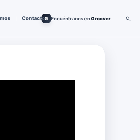
omos
Contacto
G
Encuéntranos en
Groover