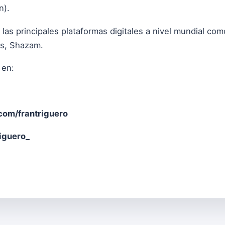
n).
n las principales plataformas digitales a nivel mundial c
es, Shazam.
 en:
om/frantriguero
iguero_