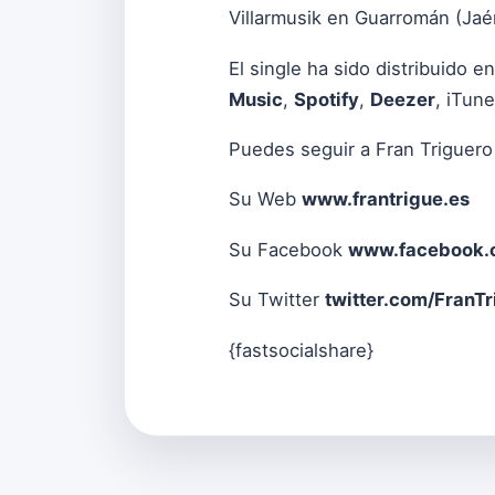
Villarmusik en Guarromán (Jaé
El single ha sido distribuido e
Music
,
Spotify
,
Deezer
, iTun
Puedes seguir a Fran Triguero
Su Web
www.frantrigue.es
Su Facebook
www.facebook.c
Su Twitter
twitter.com/FranTr
{fastsocialshare}