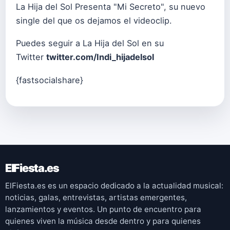
La Hija del Sol Presenta "Mi Secreto", su nuevo
single del que os dejamos el videoclip.
Puedes seguir a La Hija del Sol en su
Twitter
twitter.com/Indi_hijadelsol
{fastsocialshare}
ElFiesta.es
ElFiesta.es es un espacio dedicado a la actualidad musical:
noticias, galas, entrevistas, artistas emergentes,
lanzamientos y eventos. Un punto de encuentro para
quienes viven la música desde dentro y para quienes