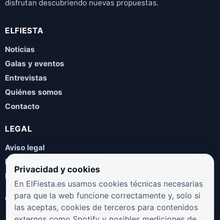
disfrutan descubriendo nuevas propuestas.
ELFIESTA
Noticias
Galas y eventos
Entrevistas
Quiénes somos
Contacto
LEGAL
Aviso legal
Política de privacidad
Privacidad y cookies
Política de cookies
En ElFiesta.es usamos cookies técnicas necesarias
para que la web funcione correctamente y, solo si
COLABORA
las aceptas, cookies de terceros para contenidos
¿Eres artista, manager, sello o promotor? Envíanos tus
externos como Spotify y posibles mediciones de