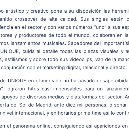
o artístico y creativo pone a su disposición las herrami
enido crossover de alta calidad. Sus singles están
iencia en el sector y con varios números “uno” a sus es
utores y productores de todo el mundo, colaboran en l
imos lanzamientos musicales. Sabedores del importantís
UNIQUE, cuida al detalle todas las piezas visuales y 
, estilismos y sobre todo sus videoclips, van de la man
conjunción con el marketing digital, relacional y directo.
n de UNIQUE en el mercado no ha pasado desapercibida
o”, lograron hitos casi impensables para un lanzamien
apoyos de diversos medios y plataformas del sector. A
rta del Sol de Madrid, ante diez mil personas, ó sona
 nivel internacional, y en horarios prime time así lo confi
 en el panorama online, consiguiendo así apariciones e