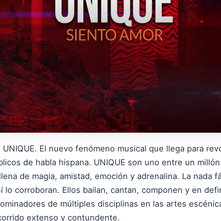
 UNIQUE. El nuevo fenómeno musical que llega para revo
blicos de habla hispana. UNIQUE son uno entre un millón
lena de magia, amistad, emoción y adrenalina. La nada fá
í lo corroboran. Ellos bailan, cantan, componen y en defin
ominadores de múltiples disciplinas en las artes escén
corrido extenso y contundente.