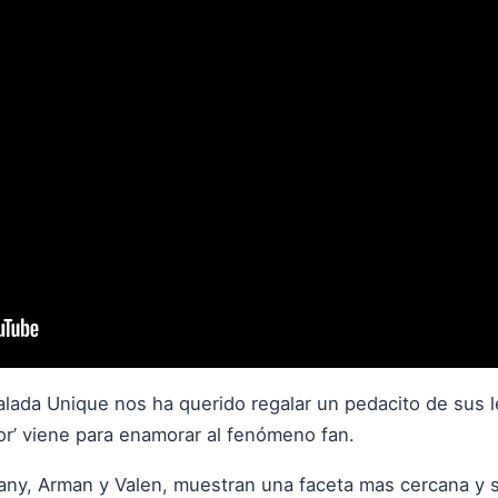
lada Unique nos ha querido regalar un pedacito de sus l
or’ viene para enamorar al fenómeno fan.
ny, Arman y Valen, muestran una faceta mas cercana y s