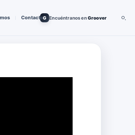
omos
Contacto
G
Encuéntranos en
Groover