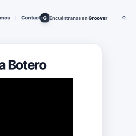
omos
Contacto
G
Encuéntranos en
Groover
a Botero