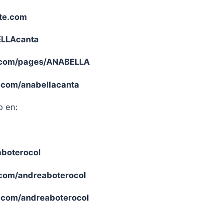
te.com
ELLAcanta
com/pages/ANABELLA
com/anabellacanta
o en:
aboterocol
com/andreaboterocol
com/andreaboterocol