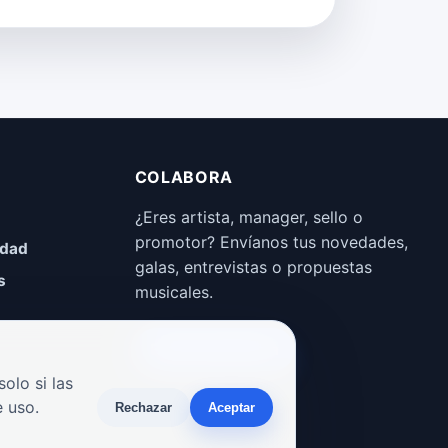
COLABORA
¿Eres artista, manager, sello o
promotor? Envíanos tus novedades,
idad
galas, entrevistas o propuestas
s
musicales.
Enviar propuesta
olo si las
 uso.
Rechazar
Aceptar