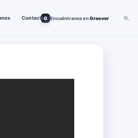
omos
Contacto
G
Encuéntranos en
Groover