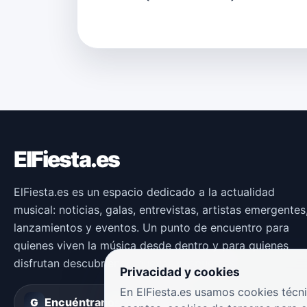
ElFiesta.es
ElFiesta.es es un espacio dedicado a la actualidad
musical: noticias, galas, entrevistas, artistas emergentes
lanzamientos y eventos. Un punto de encuentro para
quienes viven la música desde dentro y para quienes
disfrutan descubriendo nuevas propuestas.
Privacidad y cookies
En ElFiesta.es usamos cookies técni
Encuéntranos en
Groover
G