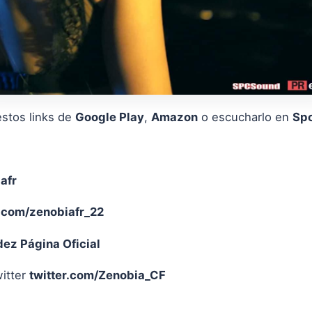
stos links de
Google Play
,
Amazon
o escucharlo en
Spo
afr
com/zenobiafr_22
ez Página Oficial
witter
twitter.com/Zenobia_CF