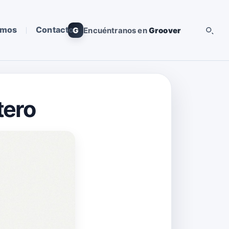
omos
Contacto
G
Encuéntranos en
Groover
tero