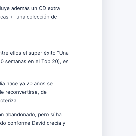
ncluye además un CD extra
icas + una colección de
tre ellos el super éxito "Una
30 semanas en el Top 20), es
 día hace ya 20 años se
e reconvertirse, de
cteriza.
han abandonado, pero sí ha
do conforme David crecía y