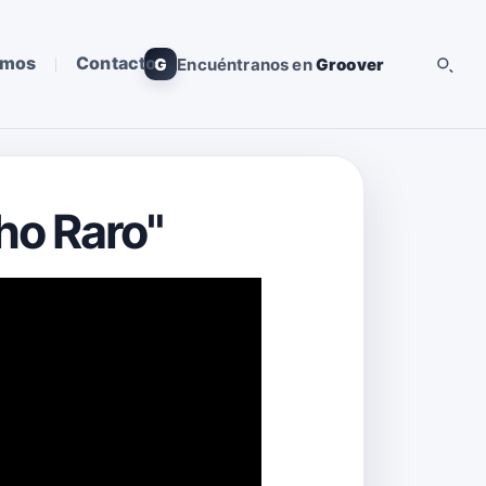
omos
Contacto
G
Encuéntranos en
Groover
ho Raro"