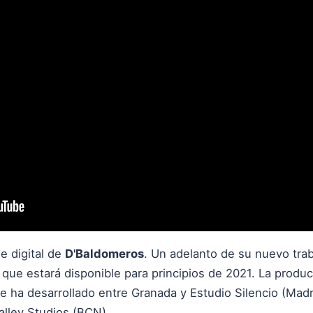
le digital de
D'Baldomeros
. Un adelanto de su nuevo tra
 que estará disponible para principios de 2021. La produc
e ha desarrollado entre Granada y Estudio Silencio (Madr
lley Studios (BCN)