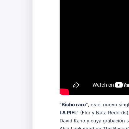
"Bicho raro"
, es el nuevo sing
LA PIEL”
(Flor y Nata Records)
David Kano y cuya grabación s
Alan Lockwood en The Bass Va