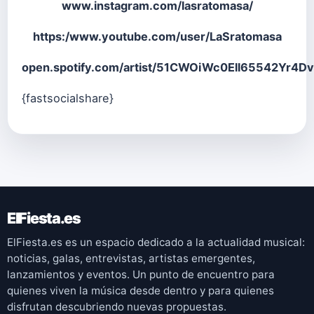
www.instagram.com/lasratomasa/
https:/www.youtube.com/user/LaSratomasa
open.spotify.com/artist/51CWOiWc0Ell65542Yr4Dv
{fastsocialshare}
ElFiesta.es
ElFiesta.es es un espacio dedicado a la actualidad musical:
noticias, galas, entrevistas, artistas emergentes,
lanzamientos y eventos. Un punto de encuentro para
quienes viven la música desde dentro y para quienes
disfrutan descubriendo nuevas propuestas.