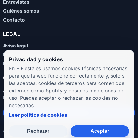
Entrevistas
Quiénes somos
Contacto
LEGAL
Aviso legal
Política de privacidad
Privacidad y cookies
Política de cookies
En ElFiesta.es usamos cookies técnicas necesarias
para que la web funcione correctamente y, solo si
COLABORA
las aceptas, cookies de terceros para contenidos
¿Eres artista, manager, sello o promotor? Envíanos tus
externos como Spotify y posibles mediciones de
novedades, galas, entrevistas o propuestas musicales.
uso. Puedes aceptar o rechazar las cookies no
necesarias.
Enviar propuesta
Leer política de cookies
Rechazar
Aceptar
© 2026 ElFiesta.es
Noticias · Galas · Entrevistas · Música