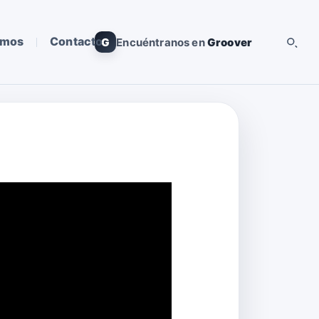
omos
Contacto
G
Encuéntranos en
Groover