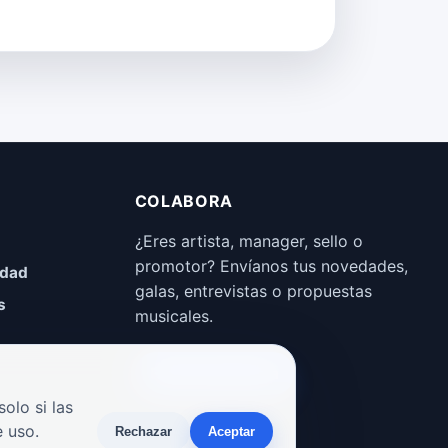
COLABORA
¿Eres artista, manager, sello o
promotor? Envíanos tus novedades,
idad
galas, entrevistas o propuestas
s
musicales.
Enviar propuesta
olo si las
 uso.
Rechazar
Aceptar