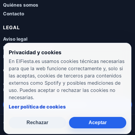
Quiénes somos
Contacto
LEGAL
Aviso legal
Política de privacidad
Privacidad y cookies
Política de cookies
En ElFiesta.es usamos cookies técnicas necesarias
para que la web funcione correctamente y, solo si
COLABORA
las aceptas, cookies de terceros para contenidos
¿Eres artista, manager, sello o promotor? Envíanos tus
externos como Spotify y posibles mediciones de
novedades, galas, entrevistas o propuestas musicales.
uso. Puedes aceptar o rechazar las cookies no
necesarias.
Enviar propuesta
Leer política de cookies
Rechazar
Aceptar
© 2026 ElFiesta.es
Noticias · Galas · Entrevistas · Música