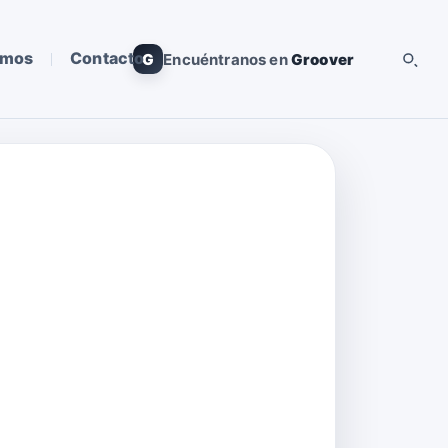
omos
Contacto
G
Encuéntranos en
Groover