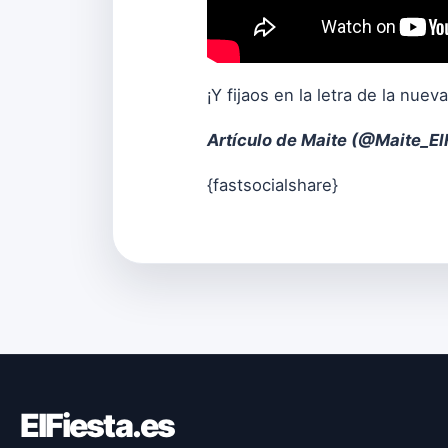
¡Y fijaos en la letra de la nue
Artículo de Maite (
@Maite_El
{fastsocialshare}
ElFiesta.es