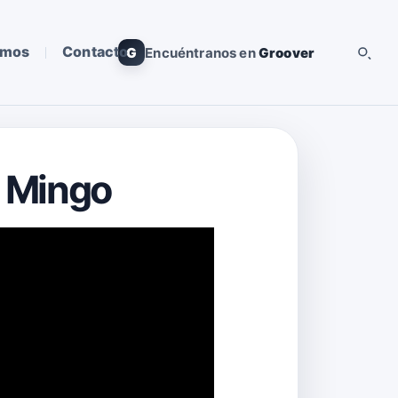
omos
Contacto
G
Encuéntranos en
Groover
e Mingo