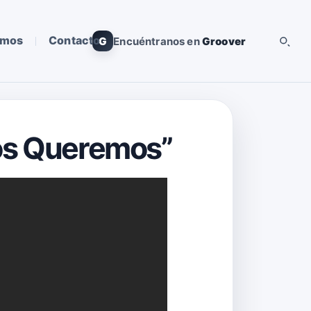
omos
Contacto
G
Encuéntranos en
Groover
Nos Queremos”