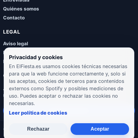
Quiénes somos
Contacto
LEGAL
Aviso legal
Política de privacidad
Privacidad y cookies
Política de cookies
En ElFiesta.es usamos cookies técnicas necesarias
para que la web funcione correctamente y, solo si
COLABORA
las aceptas, cookies de terceros para contenidos
¿Eres artista, manager, sello o promotor? Envíanos tus
externos como Spotify y posibles mediciones de
novedades, galas, entrevistas o propuestas musicales.
uso. Puedes aceptar o rechazar las cookies no
necesarias.
Enviar propuesta
Leer política de cookies
Rechazar
Aceptar
© 2026 ElFiesta.es
Noticias · Galas · Entrevistas · Música