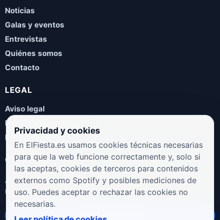
Noticias
Galas y eventos
Entrevistas
Quiénes somos
Contacto
LEGAL
Aviso legal
Política de privacidad
Privacidad y cookies
Política de cookies
En ElFiesta.es usamos cookies técnicas necesarias
para que la web funcione correctamente y, solo si
COLABORA
las aceptas, cookies de terceros para contenidos
¿Eres artista, manager, sello o promotor? Envíanos tus
externos como Spotify y posibles mediciones de
novedades, galas, entrevistas o propuestas musicales.
uso. Puedes aceptar o rechazar las cookies no
necesarias.
Enviar propuesta
Leer política de cookies