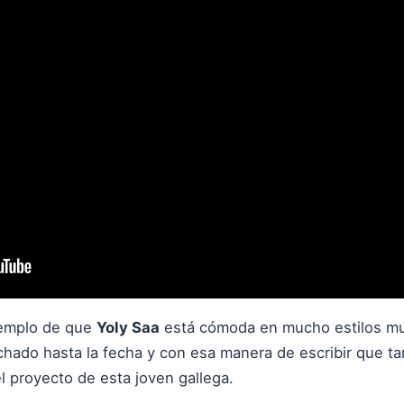
jemplo de que
Yoly Saa
está cómoda en mucho estilos mu
ado hasta la fecha y con esa manera de escribir que tan
l proyecto de esta joven gallega.