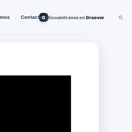
omos
Contacto
G
Encuéntranos en
Groover