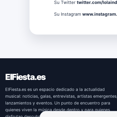
Su Twitter
twitter.com/lolain
Su Instagram
www.instagram.
ElFiesta.es
ElFiesta.es es un espacio dedicado a la actualidad
musical: noticias, galas, entrevistas, artistas emergentes
lanzamientos y eventos. Un punto de encuentro para
quienes viven la música desde dentro y para quienes
disfrutan descubriendo nuevas propuestas.