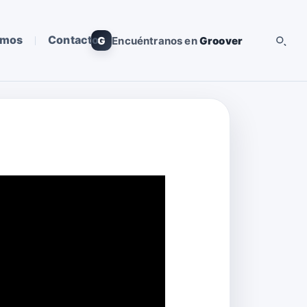
omos
Contacto
G
Encuéntranos en
Groover