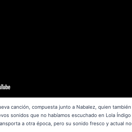
ueva canción, compuesta junto a Nabalez, quien también
vos sonidos que no habíamos escuchado en Lola Índigo c
ransporta a otra época, pero su sonido fresco y actual no