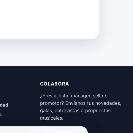
COLABORA
¿Eres artista, manager, sello o
promotor? Envíanos tus novedades,
idad
galas, entrevistas o propuestas
s
musicales.