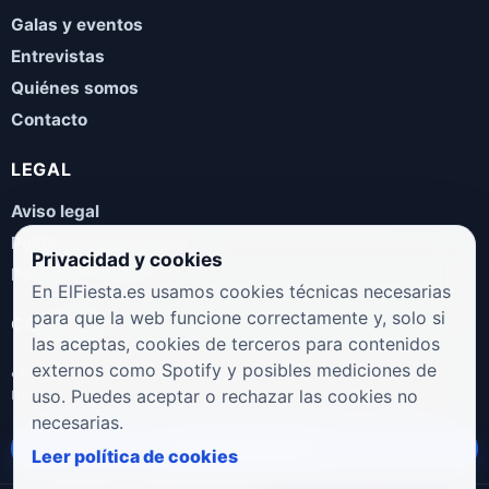
Galas y eventos
Entrevistas
Quiénes somos
Contacto
LEGAL
Aviso legal
Política de privacidad
Privacidad y cookies
Política de cookies
En ElFiesta.es usamos cookies técnicas necesarias
para que la web funcione correctamente y, solo si
COLABORA
las aceptas, cookies de terceros para contenidos
¿Eres artista, manager, sello o promotor? Envíanos tus
externos como Spotify y posibles mediciones de
novedades, galas, entrevistas o propuestas musicales.
uso. Puedes aceptar o rechazar las cookies no
necesarias.
Enviar propuesta
Leer política de cookies