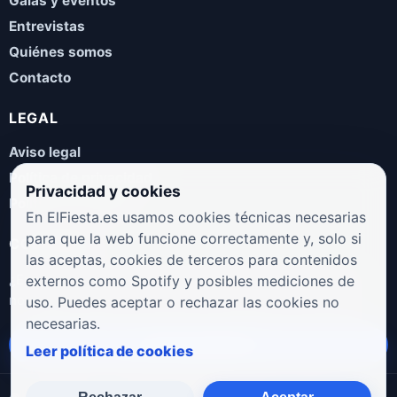
Galas y eventos
Entrevistas
Quiénes somos
Contacto
LEGAL
Aviso legal
Política de privacidad
Privacidad y cookies
Política de cookies
En ElFiesta.es usamos cookies técnicas necesarias
para que la web funcione correctamente y, solo si
COLABORA
las aceptas, cookies de terceros para contenidos
¿Eres artista, manager, sello o promotor? Envíanos tus
externos como Spotify y posibles mediciones de
novedades, galas, entrevistas o propuestas musicales.
uso. Puedes aceptar o rechazar las cookies no
necesarias.
Enviar propuesta
Leer política de cookies