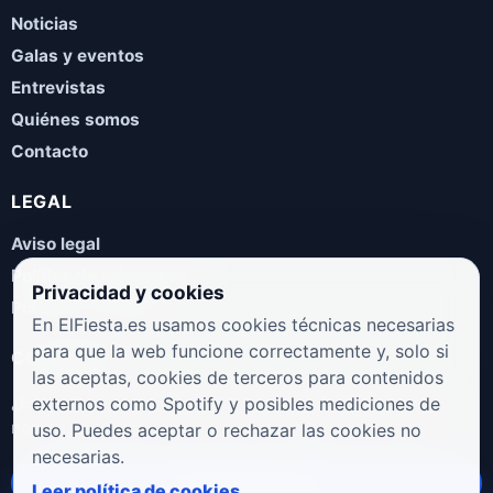
Noticias
Galas y eventos
Entrevistas
Quiénes somos
Contacto
LEGAL
Aviso legal
Política de privacidad
Privacidad y cookies
Política de cookies
En ElFiesta.es usamos cookies técnicas necesarias
para que la web funcione correctamente y, solo si
COLABORA
las aceptas, cookies de terceros para contenidos
¿Eres artista, manager, sello o promotor? Envíanos tus
externos como Spotify y posibles mediciones de
novedades, galas, entrevistas o propuestas musicales.
uso. Puedes aceptar o rechazar las cookies no
necesarias.
Enviar propuesta
Leer política de cookies