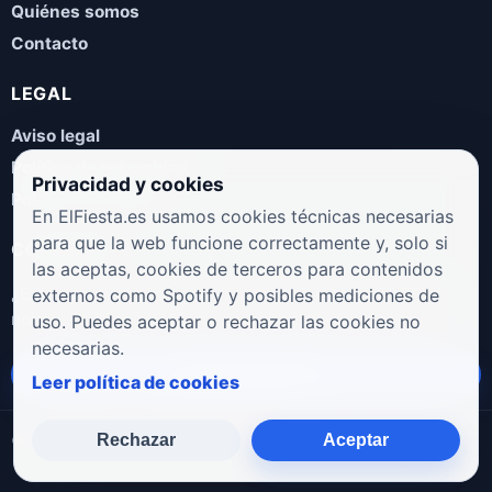
Quiénes somos
Contacto
LEGAL
Aviso legal
Política de privacidad
Privacidad y cookies
Política de cookies
En ElFiesta.es usamos cookies técnicas necesarias
para que la web funcione correctamente y, solo si
COLABORA
las aceptas, cookies de terceros para contenidos
¿Eres artista, manager, sello o promotor? Envíanos tus
externos como Spotify y posibles mediciones de
novedades, galas, entrevistas o propuestas musicales.
uso. Puedes aceptar o rechazar las cookies no
necesarias.
Enviar propuesta
Leer política de cookies
Rechazar
Aceptar
© 2026 ElFiesta.es
Noticias · Galas · Entrevistas · Música