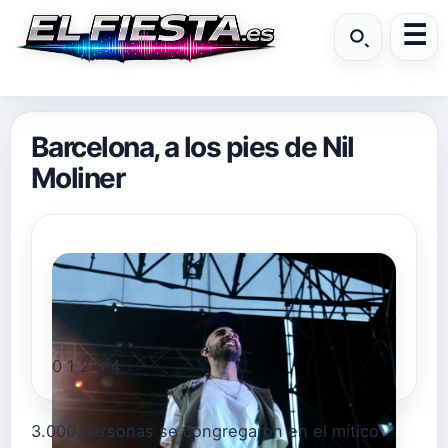
Barcelona, a los pies de Nil
Moliner
0
1
2
3
4
3.000 personas se congregaron en el mítico