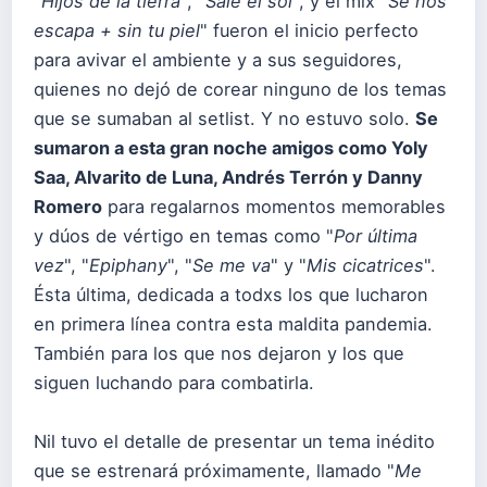
"
Hijos de la tierra
", "
Sale el sol
", y el mix "
Se nos
escapa + sin tu piel
" fueron el inicio perfecto
para avivar el ambiente y a sus seguidores,
quienes no dejó de corear ninguno de los temas
que se sumaban al setlist. Y no estuvo solo.
Se
sumaron a esta gran noche amigos como Yoly
Saa, Alvarito de Luna, Andrés Terrón y Danny
Romero
para regalarnos momentos memorables
y dúos de vértigo en temas como "
Por última
vez
", "
Epiphany
", "
Se me va
" y "
Mis cicatrices
".
Ésta última, dedicada a todxs los que lucharon
en primera línea contra esta maldita pandemia.
También para los que nos dejaron y los que
siguen luchando para combatirla.
Nil tuvo el detalle de presentar un tema inédito
que se estrenará próximamente, llamado "
Me