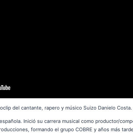
oclip del cantante, rapero y músico Suizo Danielo Costa.
e española. Inició su carrera musical como productor/com
 producciones, formando el grupo COBRE y años más t