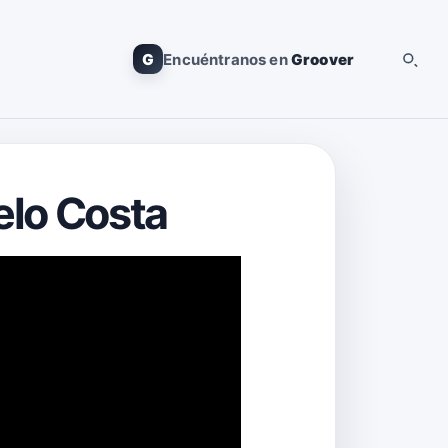
G
Encuéntranos en
Groover
elo Costa