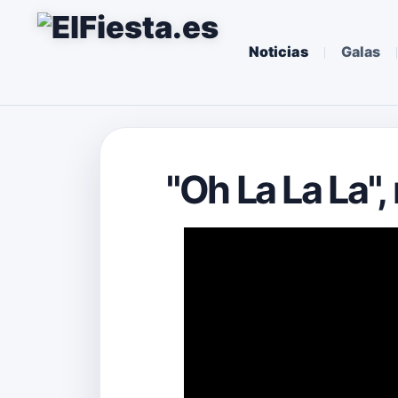
Noticias
Galas
"Oh La La La",