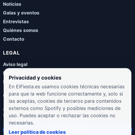
Noticias
Galas y eventos
Entrevistas
Quiénes somos
Contacto
LEGAL
Aviso legal
Política de privacidad
Privacidad y cookies
Política de cookies
En ElFiesta.es usamos cookies técnicas necesarias
para que la web funcione correctamente y, solo si
COLABORA
las aceptas, cookies de terceros para contenidos
¿Eres artista, manager, sello o promotor? Envíanos tus
externos como Spotify y posibles mediciones de
novedades, galas, entrevistas o propuestas musicales.
uso. Puedes aceptar o rechazar las cookies no
necesarias.
Enviar propuesta
Leer política de cookies