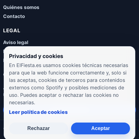
Quiénes somos
Contacto
LEGAL
Aviso legal
Política de privacidad
Privacidad y cookies
Política de cookies
En ElFiesta.es usamos cookies técnicas necesarias
para que la web funcione correctamente y, solo si
COLABORA
las aceptas, cookies de terceros para contenidos
¿Eres artista, manager, sello o promotor? Envíanos tus
externos como Spotify y posibles mediciones de
novedades, galas, entrevistas o propuestas musicales.
uso. Puedes aceptar o rechazar las cookies no
necesarias.
Enviar propuesta
Leer política de cookies
Rechazar
Aceptar
© 2026 ElFiesta.es
Noticias · Galas · Entrevistas · Música