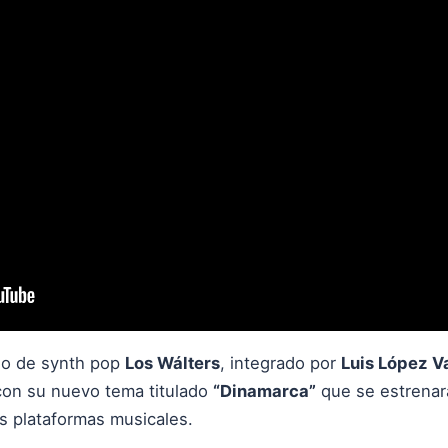
ño de synth pop
Los Wálters
, integrado por
Luis López V
con su nuevo tema titulado
“Dinamarca”
que se estrenar
as plataformas musicales.