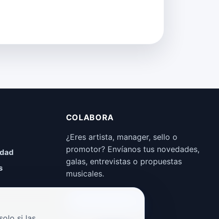
COLABORA
¿Eres artista, manager, sello o
promotor? Envíanos tus novedades,
idad
galas, entrevistas o propuestas
s
musicales.
Enviar propuesta
olo si las