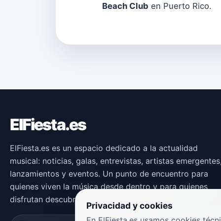
Beach Club
en Puerto Rico.
ElFiesta.es
ElFiesta.es es un espacio dedicado a la actualidad
musical: noticias, galas, entrevistas, artistas emergentes
lanzamientos y eventos. Un punto de encuentro para
quienes viven la música desde dentro y para quienes
disfrutan descubriendo nuevas propuestas.
Privacidad y cookies
En ElFiesta.es usamos cookies técni