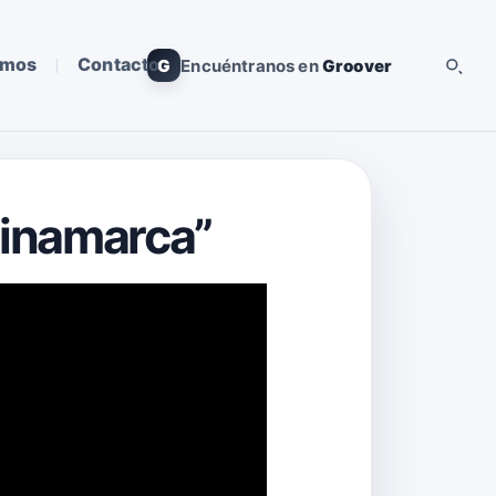
omos
Contacto
G
Encuéntranos en
Groover
Dinamarca”