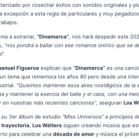
terizado por cosechar éxitos con sonidos originales y p
la excepción a esta regla de particulares y muy pegadizo
rabajos.
ema a estrenar,
“Dinamarca”
, nos hará despedir este 202
s,
“nos pondrá a bailar con ese romance onírico que se de
”.
anuel Figueroa
explican que
“Dinamarca”
es una canció
s un tema que rememora los años 80 pero desde una inter
strial.
"Quisimos mantener esos aires nostálgicos de la 
 y mantener la esencia del baile y el caos, con una mel
r en nuestras más recientes canciones”
, aseguran
Los W
 su 3er álbum de estudio
“Miss Universos”
a principios 
 trayectoria
,
Los Wálters
siguen creando música que es
rto para celebrar una
década de amor
y música el próx