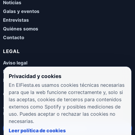
Noticias
Galas y eventos
Entrevistas
Quiénes somos
Contacto
LEGAL
Aviso legal
Política de privacidad
Privacidad y cookies
Política de cookies
En ElFiesta.es usamos cookies técnicas necesarias
para que la web funcione correctamente y, solo si
COLABORA
las aceptas, cookies de terceros para contenidos
¿Eres artista, manager, sello o promotor? Envíanos tus
externos como Spotify y posibles mediciones de
novedades, galas, entrevistas o propuestas musicales.
uso. Puedes aceptar o rechazar las cookies no
necesarias.
Enviar propuesta
Leer política de cookies