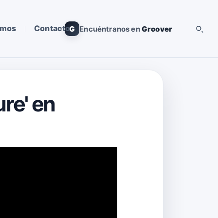
omos
Contacto
G
Encuéntranos en
Groover
ure' en