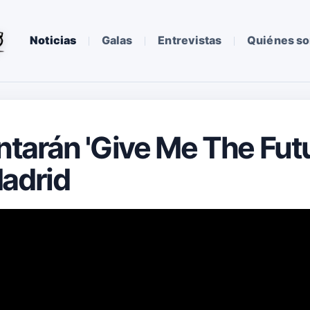
Noticias
Galas
Entrevistas
Quiénes s
entarán 'Give Me The Fut
Madrid