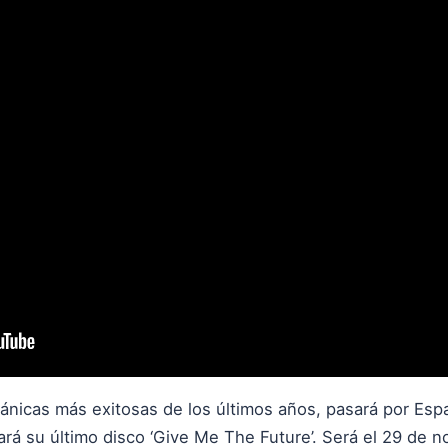
itánicas más exitosas de los últimos años, pasará por Es
á su último disco ‘Give Me The Future’. Será el 29 de 