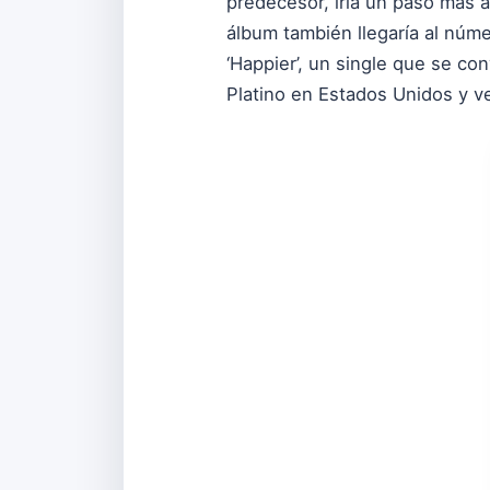
predecesor, iría un paso más 
álbum también llegaría al númer
‘Happier’, un single que se co
Platino en Estados Unidos y v