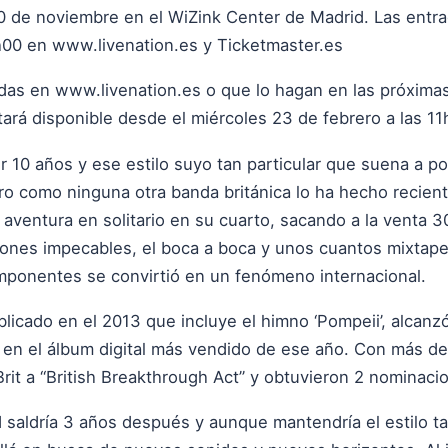
30 de noviembre en el WiZink Center de Madrid. Las entra
1h00 en www.livenation.es y Ticketmaster.es
das en www.livenation.es o que lo hagan en las próxima
ará disponible desde el miércoles 23 de febrero a las 1
ir 10 años y ese estilo suyo tan particular que suena a 
ro como ninguna otra banda británica lo ha hecho recient
 aventura en solitario en su cuarto, sacando a la venta 3
iones impecables, el boca a boca y unos cuantos mixtape
omponentes se convirtió en un fenómeno internacional.
licado en el 2013 que incluye el himno ‘Pompeii’, alcanz
en el álbum digital más vendido de ese año. Con más de
 Brit a “British Breakthrough Act” y obtuvieron 2 nomina
 saldría 3 años después y aunque mantendría el estilo t